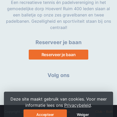
Een recreatieve tennis én padelvereniging in het
gemoedelijke dorp Hoeven! Ruim 400 leden slaan al
een balletje op onze zes gravelbanen en twee
padelbanen. Gezelligheid en sportiviteit staan bij ons
centraal!
Reserveer je baan
Reserveer je baan
Volg ons
Deze site maakt gebruik van cookies. Voor meer
informatie lees ons
Privacybeleid
.
Copyright 2026 © TPC Pagnevaart -
Powered by KNLTB.Club - Built
Accepteer
Weiger