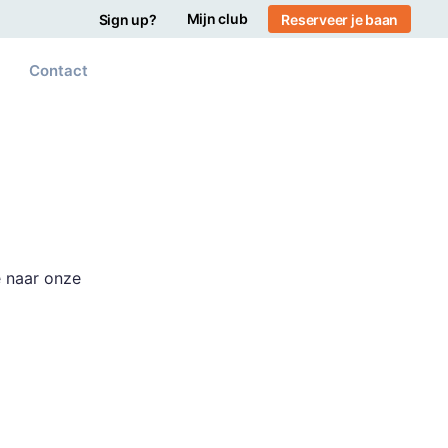
Mijn club
Sign up?
Reserveer je baan
Contact
e naar onze