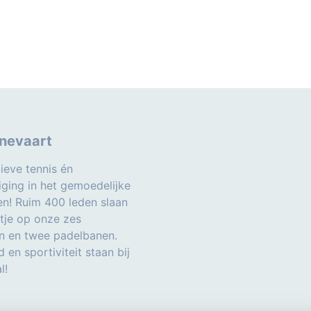
nevaart
ieve tennis én
iging in het gemoedelijke
n! Ruim 400 leden slaan
etje op onze zes
n en twee padelbanen.
d en sportiviteit staan bij
l!