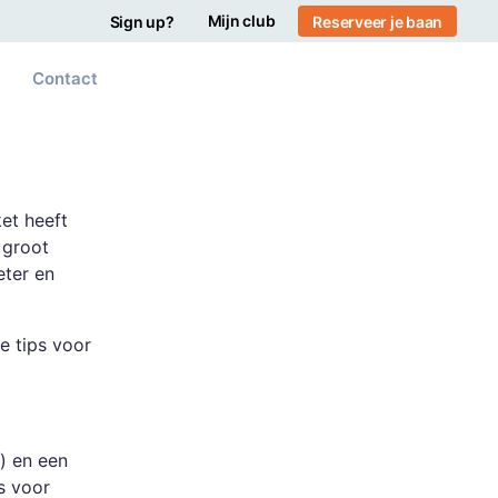
Mijn club
Sign up?
Reserveer je baan
Contact
et heeft
 groot
eter en
e tips voor
) en een
s voor