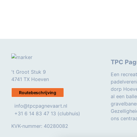
TPC Pag
't Groot Stuk 9
Een recreat
4741 TX Hoeven
padelveren
dorp Hoeve
Routebeschrijving
al een ball
gravelbane
info@tpcpagnevaart.nl
Gezellighei
+31 6 14 83 47 13 (clubhuis)
ons centraa
KVK-nummer: 40280082