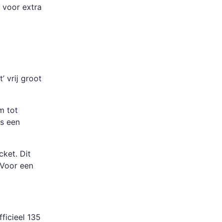
 voor extra
 vrij groot
m tot
is een
cket. Dit
 Voor een
fficieel 135