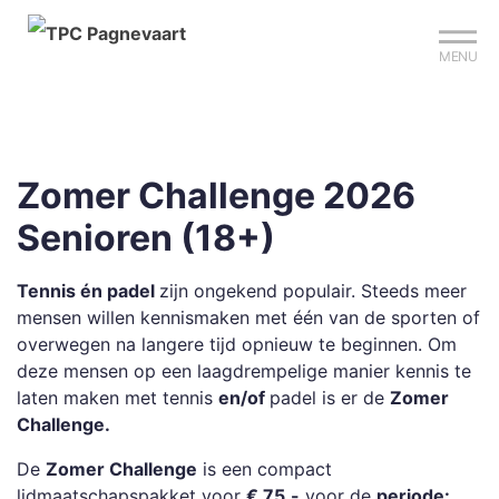
Mijn club
Sign up?
Reserveer je baan
MENU
Zomer Challenge 2026
Senioren (18+)
Tennis én padel
zijn ongekend populair. Steeds meer
mensen willen kennismaken met één van de sporten of
overwegen na langere tijd opnieuw te beginnen. Om
deze mensen op een laagdrempelige manier kennis te
laten maken met tennis
en/of
padel is er de
Zomer
Challenge.
De
Zomer Challenge
is een compact
lidmaatschapspakket voor
€ 75,-
voor de
periode: